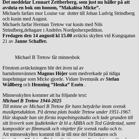
Det meddelar Lennart Zettberberg, som just nu håller på att
avsluta en bok om honom, ”Makalösa Micke”.
Michaels farfars mor Louise var dotter till Johan Ludvig Strindberg
och kusin med August.
Michaels farfar Herman Tretow var kusin med Nils
Strindberg,deltagare i Andrées Nordpolsexpedition.
Fredagen den 14 augusti kl 15.00
avtäcks skylten vid Kungsgatan
21 av
Janne Schaffer.
Michael B Tretow får minnesbok
Förutom avtäckningen blir det även tal av
barndomsvännen
Magnus Höjer
som medverkade på tidiga
inspelningar som Micke gjorde. Vidare livemusik av
Stefan
Wållberg
och
Henning ”Henka” Essén
.
Minnesskylten kommer att ha följande text:
Michael B Tretow 1944-2025
Till minne av Michael B Tretow för hans betydelse inom svensk
musikproduktion. På denna plats bodde Tretow under 1951-1967.
Här skapade han sin första inspelningsstudio och lade grunden till
sitt livsverk som ljudtekniker åt bl a ABBA och Ted Gärdestad, samt
kompositör av filmmusik och vinjetter för svensk radio och tv.
Att minnesskylten kommit till är till stor del författaren och