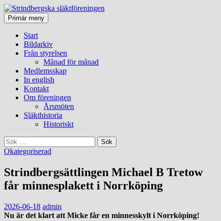
Sök
Gå
Primär meny
till
Strindbergska släktföreningen
innehåll
Start
Bildarkiv
Från styrelsen
Månad för månad
Medlemsskap
In english
Kontakt
Om föreningen
Årsmöten
Släkthistoria
Historiskt
Sök
efter:
Okategoriserad
Strindbergsättlingen Michael B Tretow
får minnesplakett i Norrköping
2026-06-18
admin
Nu är det klart att Micke får en minnesskylt i Norrköping!