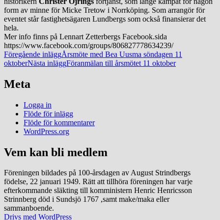
historikern
Christer Öjrings
förtjänst, som länge kämpat för någon
form av minne för Micke Tretow i Norrköping. Som arrangör för
eventet står fastighetsägaren Lundbergs som också finansierar det
hela.
Mer info finns på Lennart Zetterbergs Facebook.sida
https://www.facebook.com/groups/806827778634239/
Inläggsnavigering
Föregående inlägg
Årsmöte med Bea Uusma söndagen 11
oktober
Nästa inlägg
Föranmälan till årsmötet 11 oktober
Meta
Strindbergska släktföreningens hemsida
Logga in
Flöde för inlägg
Flöde för kommentarer
WordPress.org
Vem kan bli medlem
Föreningen bildades på 100-årsdagen av August Strindbergs
födelse, 22 januari 1949. Rätt att tillhöra föreningen har varje
efterkommande släkting till komministern Henric Henricsson
Strinnberg död i Sundsjö 1767 ,samt make/maka eller
sammanboende.
Drivs med WordPress