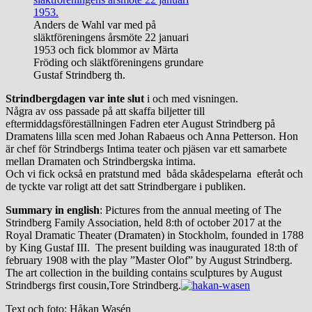
Anders de Wahl var med på
släktföreningens årsmöte 22 januari
1953 och fick blommor av Märta
Fröding och släktföreningens grundare
Gustaf Strindberg th.
Strindbergdagen var inte slut
i och med visningen.
Några av oss passade på att skaffa biljetter till
eftermiddagsföreställningen Fadren eter August Strindberg på
Dramatens lilla scen med Johan Rabaeus och Anna Petterson. Hon
är chef för Strindbergs Intima teater och pjäsen var ett samarbete
mellan Dramaten och Strindbergska intima.
Och vi fick också en pratstund med båda skådespelarna efteråt och
de tyckte var roligt att det satt Strindbergare i publiken.
Summary in english
: Pictures from the annual meeting of The
Strindberg Family Association, held 8:th of october 2017 at the
Royal Dramatic Theater (Dramaten) in Stockholm, founded in 1788
by King Gustaf III. The present building was inaugurated 18:th of
february 1908 with the play ”Master Olof” by August Strindberg.
The art collection in the building contains sculptures by August
Strindbergs first cousin,Tore Strindberg.
Text och foto: Håkan Wasén