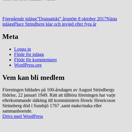
Inläggsnavigering
Föregående inlägg
”Dramatiskt” årsmöte 8 oktober 2017
Nästa
inlägg
Place Strindberg klar och invigd efter fyra år
Meta
Strindbergska släktföreningens hemsida
Logga in
Flöde för inlägg
Flöde för kommentarer
WordPress.org
Vem kan bli medlem
Föreningen bildades på 100-årsdagen av August Strindbergs
födelse, 22 januari 1949. Rätt att tillhöra föreningen har varje
efterkommande släkting till komministern Henric Henricsson
Strinnberg död i Sundsjö 1767 ,samt make/maka eller
sammanboende.
Drivs med WordPress