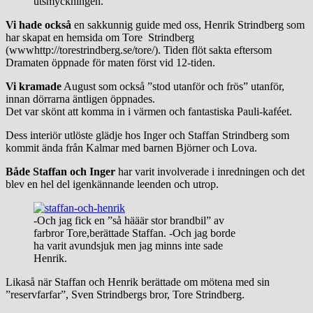
utsmyckningen.
Vi hade också
en sakkunnig guide med oss, Henrik Strindberg som
har skapat en hemsida om Tore Strindberg
(wwwhttp://torestrindberg.se/tore/). Tiden flöt sakta eftersom
Dramaten öppnade för maten först vid 12-tiden.
Vi kramade
August som också ”stod utanför och frös” utanför,
innan dörrarna äntligen öppnades.
Det var skönt att komma in i värmen och fantastiska Pauli-kaféet.
Dess interiör utlöste glädje hos Inger och Staffan Strindberg som
kommit ända från Kalmar med barnen Björner och Lova.
Både Staffan och Inger
har varit involverade i inredningen och det
blev en hel del igenkännande leenden och utrop.
-Och jag fick en ”så hääär stor brandbil” av
farbror Tore,berättade Staffan. -Och jag borde
ha varit avundsjuk men jag minns inte sade
Henrik.
Likaså när Staffan och Henrik berättade om mötena med sin
”reservfarfar”, Sven Strindbergs bror, Tore Strindberg.