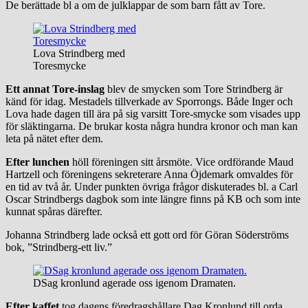
De berättade bl a om de julklappar de som barn fått av Tore.
Lova Strindberg med
Toresmycke
Ett annat Tore-inslag
blev de smycken som Tore Strindberg är
känd för idag. Mestadels tillverkade av Sporrongs. Både Inger och
Lova hade dagen till ära på sig varsitt Tore-smycke som visades upp
för släktingarna. De brukar kosta några hundra kronor och man kan
leta på nätet efter dem.
Efter lunchen
höll föreningen sitt årsmöte. Vice ordförande Maud
Hartzell och föreningens sekreterare Anna Öjdemark omvaldes för
en tid av två år. Under punkten övriga frågor diskuterades bl. a Carl
Oscar Strindbergs dagbok som inte längre finns på KB och som inte
kunnat spåras därefter.
Johanna Strindberg lade också ett gott ord för Göran Söderströms
bok, ”Strindberg-ett liv.”
DSag kronlund agerade oss igenom Dramaten.
Efter kaffet
tog dagens föredragshållare Dag Kronlund till orda.