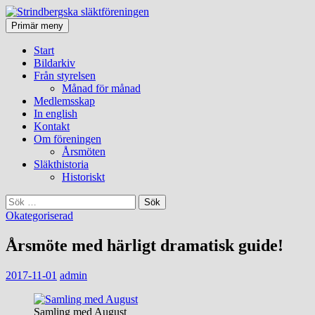
Sök
Gå
Primär meny
till
Strindbergska släktföreningen
innehåll
Start
Bildarkiv
Från styrelsen
Månad för månad
Medlemsskap
In english
Kontakt
Om föreningen
Årsmöten
Släkthistoria
Historiskt
Sök
efter:
Okategoriserad
Årsmöte med härligt dramatisk guide!
2017-11-01
admin
Samling med August