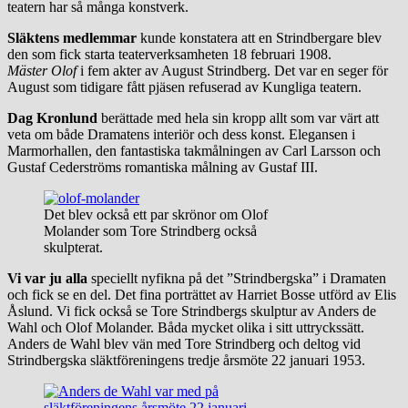
teatern har så många konstverk.
Släktens medlemmar
kunde konstatera att en Strindbergare blev
den som fick starta teaterverksamheten 18 februari 1908.
Mäster Olof
i fem akter av August Strindberg. Det var en seger för
August som tidigare fått pjäsen refuserad av Kungliga teatern.
Dag Kronlund
berättade med hela sin kropp allt som var värt att
veta om både Dramatens interiör och dess konst. Elegansen i
Marmorhallen, den fantastiska takmålningen av Carl Larsson och
Gustaf Cederströms romantiska målning av Gustaf III.
Det blev också ett par skrönor om Olof
Molander som Tore Strindberg också
skulpterat.
Vi var ju alla
speciellt nyfikna på det ”Strindbergska” i Dramaten
och fick se en del. Det fina porträttet av Harriet Bosse utförd av Elis
Åslund. Vi fick också se Tore Strindbergs skulptur av Anders de
Wahl och Olof Molander. Båda mycket olika i sitt uttryckssätt.
Anders de Wahl blev vän med Tore Strindberg och deltog vid
Strindbergska släktföreningens tredje årsmöte 22 januari 1953.