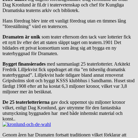
Dag Kronlund är fil.dr i teatervetenskap och chef för Kungliga
Dramatiska teaterns arkiv och bibliotek.
Hans föredrag blev inte ett vanligt föredrag utan en timmes lång
”föreställning” värd en teaterscen.
Dramaten är unik
som teater eftersom den tack vare lotterier fick
ett nytt liv efter det att staten släppt taget om teatern.1901 Det
bildades ett privat konsortium som åtog sig att bygga en ny
teaterbyggnad för Dramaten.
Bygget finansierades
med sammanlagt 25 teaterlotterier. Arkitekt
Fredrik Lilljekvist fick uppdraget att rita ”en tidsenlig dramatisk
teaterbyggnad”. Lilljekvist hade tidigare bland annat renoverat
Gripsholms slott och byggt KSSS klubbhus i Sandhamn. Huset stod
färdigt 1908 efter att ha kostat 6,3 miljoner kronor, vilket var 3,8
miljoner mer än beräknat.
De 25 teaterlotterierna
gav dock uppemot sju miljoner kronor
vilket, enligt Dag Kronlund, gav utrymme för den fantastiska
utsmyckning byggnaden har med både inhemskt material och
konst..
Genom åren har Dramaten fortsatt traditionen vilket förklarar att