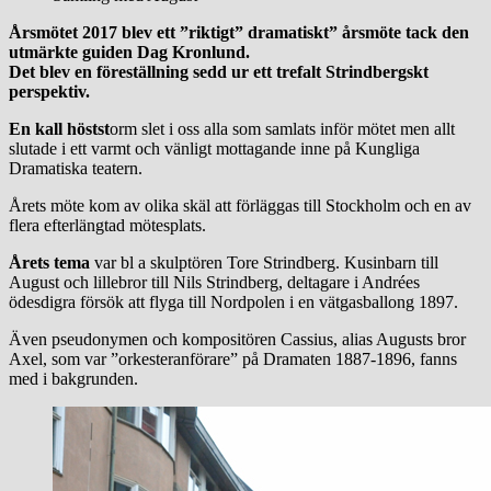
Årsmötet 2017 blev ett ”riktigt” dramatiskt” årsmöte tack den
utmärkte guiden Dag Kronlund.
Det blev en föreställning sedd ur ett trefalt Strindbergskt
perspektiv.
En kall höstst
orm slet i oss alla som samlats inför mötet men allt
slutade i ett varmt och vänligt mottagande inne på Kungliga
Dramatiska teatern.
Årets möte kom av olika skäl att förläggas till Stockholm och en av
flera efterlängtad mötesplats.
Årets tema
var bl a skulptören Tore Strindberg. Kusinbarn till
August och lillebror till Nils Strindberg, deltagare i Andrées
ödesdigra försök att flyga till Nordpolen i en vätgasballong 1897.
Även pseudonymen och kompositören Cassius, alias Augusts bror
Axel, som var ”orkesteranförare” på Dramaten 1887-1896, fanns
med i bakgrunden.